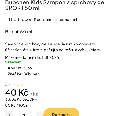
Bübchen Kids Šampon a sprchový gel
í
SPORT 50 ml
t
Kosmetika
?
Průměrné
1 hodnocení
Podrobnosti hodnocení
Kosmetické
hodnocení
pomůcky
produktu
Balení: 50 ml
je
HLEDAT
Zdravotnické
5,0
Šampon a sprchový gel se speciálním komplexem
prostředky
z
účinných látek, které pečují o pokožku a vyživují vlasy.
5
Můžeme doručit do:
11.8.2026
hvězdiček.
Péče
D
Skladem
o
o
Kód:
18.0569
děti
p
Značka:
Bübchen
o
r
Domácnost
49 Kč
–18 %
u
40 Kč
č
/ ks
u
Pro
33,06 Kč bez DPH
j
koho
Měrná
80 Kč / 100 ml
e
m
cena:
Do košíku
e