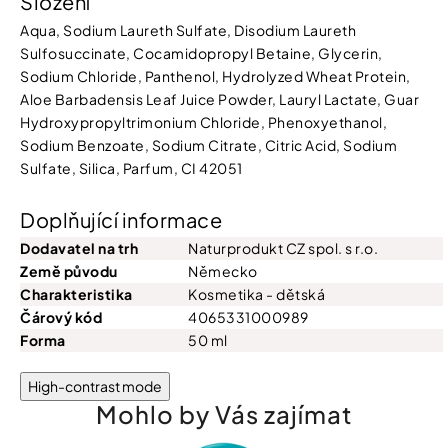
Složení
Aqua, Sodium Laureth Sulfate, Disodium Laureth
Sulfosuccinate, Cocamidopropyl Betaine, Glycerin,
Sodium Chloride, Panthenol, Hydrolyzed Wheat Protein,
Aloe Barbadensis Leaf Juice Powder, Lauryl Lactate, Guar
Hydroxypropyltrimonium Chloride, Phenoxyethanol,
Sodium Benzoate, Sodium Citrate, Citric Acid, Sodium
Sulfate, Silica, Parfum, CI 42051
Doplňující informace
Dodavatel na trh
Naturprodukt CZ spol. s r.o.
Země původu
Německo
Charakteristika
Kosmetika - dětská
Čárový kód
4065331000989
Forma
50 ml
High-contrast mode
Mohlo by Vás zajímat