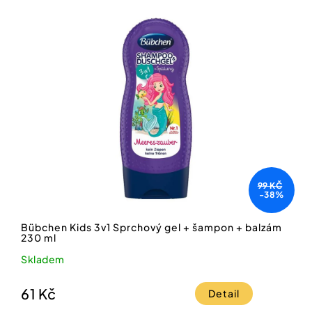
99 KČ
-38%
Bübchen Kids 3v1 Sprchový gel + šampon + balzám
230 ml
Skladem
61 Kč
Detail