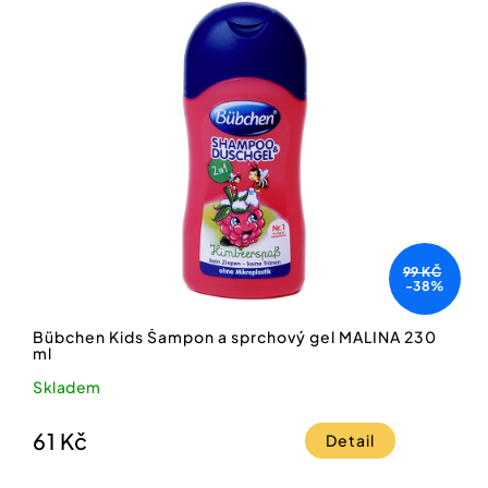
99 KČ
-38%
Bübchen Kids Šampon a sprchový gel MALINA 230
ml
Skladem
61 Kč
Detail