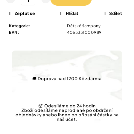
Vybírejte
podle
potřeby
Zeptat se
Hlídat
Sdílet
IQ
MAG
KIDS
Kategorie
:
Dětské šampony
Vánoce
ORGANICKÝ
EAN
:
4065331000989
HOŘČÍK
PRO
Dárkové
DĚTI.
poukazy
ŠUMIVÉ
TABLETY
Značky
20
TBL
86
🚚 Doprava nad 1200 Kč zdarma
Kč
Měna
(CZK)
📦 Odesíláme do 24 hodin
Přihlášení
Zboží odesíláme neprodleně po obdržení
objednávky anebo ihned po připsání částky na
náš účet.