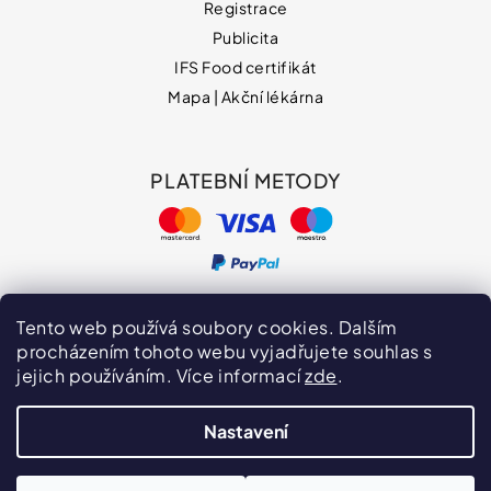
Registrace
Publicita
IFS Food certifikát
Mapa | Akční lékárna
PLATEBNÍ METODY
Tento web používá soubory cookies. Dalším
procházením tohoto webu vyjadřujete souhlas s
jejich používáním. Více informací
zde
.
Hodnocení obchodu
VPOIS
Publicita
Nastavení
Vytvořil Shoptet
Copyright 2026
naturprodukt.cz
. Všechna práva