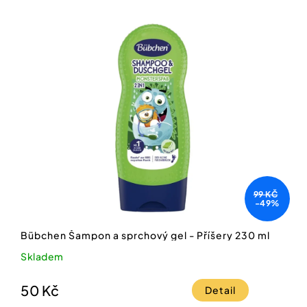
99 KČ
-49%
Bübchen Šampon a sprchový gel - Příšery 230 ml
Skladem
50 Kč
Detail