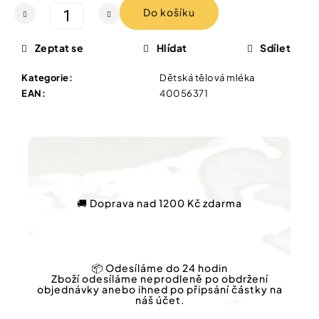
cena:
Vybírejte
Do košíku
podle
potřeby
PŘÍRODNÍ
Zeptat se
Hlídat
Sdílet
MÝDLO
SE
Vánoce
STŘÍBREM
Kategorie
:
Dětská tělová mléka
100
EAN
:
40056371
G
Dárkové
poukazy
174
Kč
Značky
🚚 Doprava nad 1200 Kč zdarma
Měna
(CZK)
Přihlášení
📦 Odesíláme do 24 hodin
Zboží odesíláme neprodleně po obdržení
objednávky anebo ihned po připsání částky na
náš účet.