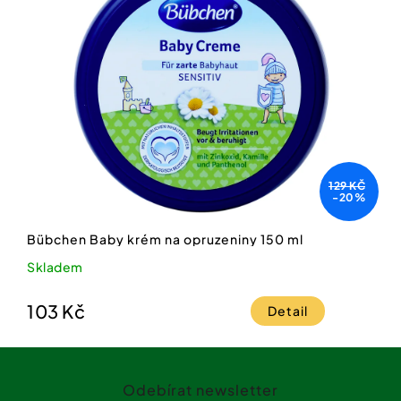
129 KČ
-20%
Bübchen Baby krém na opruzeniny 150 ml
Skladem
103 Kč
Detail
Z
á
Odebírat newsletter
p