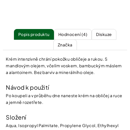
Popis
Hodnocení (4)
Diskuze
Značka
Krém intenzivně chrání pokožku obličeje a rukou. S
mandlovým olejem, včelím voskem, bambuckým máslem
a alantoinem. Bez barviv a minerálního oleje.
Návod k použití
Po koupeli a v průběhu dne naneste krém na obličej a ruce
a jemně rozetřete.
Složení
Aqua, Isopropyl Palmitate, Propylene Glycol, Ethylhexyl