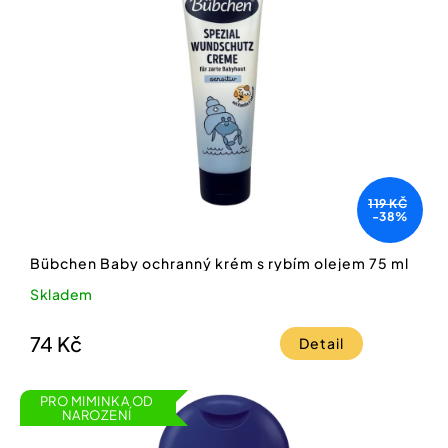
119 KČ
-38%
Bübchen Baby ochranný krém s rybím olejem 75 ml
Skladem
74 Kč
Detail
PRO MIMINKA OD
NAROZENÍ