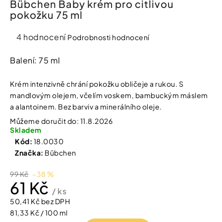
Bübchen Baby krém pro citlivou
í
pokožku 75 ml
t
Kosmetika
?
Průměrné
4 hodnocení
Podrobnosti hodnocení
Kosmetické
hodnocení
pomůcky
produktu
Balení: 75 ml
je
HLEDAT
Zdravotnické
4,0
Krém intenzivně chrání pokožku obličeje a rukou. S
prostředky
z
mandlovým olejem, včelím voskem, bambuckým máslem
5
a alantoinem. Bez barviv a minerálního oleje.
hvězdiček.
Péče
D
Můžeme doručit do:
11.8.2026
o
o
Skladem
děti
p
Kód:
18.0030
o
Značka:
Bübchen
r
Domácnost
u
č
99 Kč
–38 %
61 Kč
u
Pro
/ ks
j
koho
50,41 Kč bez DPH
e
m
Měrná
81,33 Kč / 100 ml
e