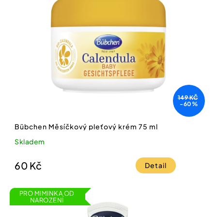
149 KČ
-60%
Bübchen Měsíčkový pleťový krém 75 ml
Skladem
60 Kč
Detail
PRO MIMINKA OD
NAROZENÍ