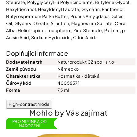
Stearate, Polyglyceryl-3 Polyricinoleate, Butylene Glycol,
Hexyldecanol, Hexyldecyl Laurate, Glycerin, Panthenol,
Butyrospermum Parkii Butter, Prunus Amygdalus Dulcis
Oil, Glyceryl Oleate, Allantoin, Magnesium Sulfate, Cera
Alba, Heliotropine, Tocopherol, Zinc Stearate, Parfum, p-
Anisic Acid, Sodium Hydroxide, Citric Acid.
Doplňující informace
Dodavatel na trh
Naturprodukt CZ spol. s r.o.
Země původu
Německo
Charakteristika
Kosmetika - dětská
Čárový kód
40056371
Forma
75 ml
High-contrast mode
Mohlo by Vás zajímat
PRO MIMINKA OD
NAROZENÍ