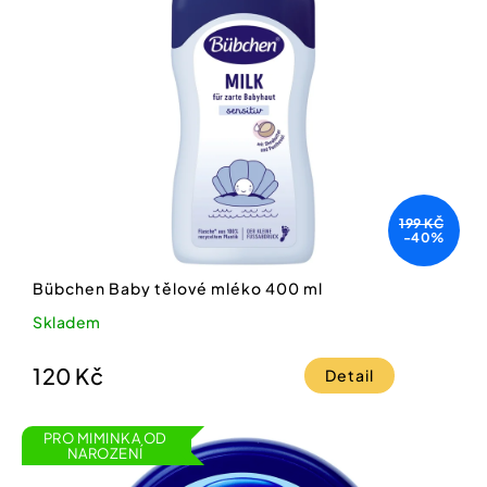
199 KČ
-40%
Bübchen Baby tělové mléko 400 ml
Skladem
120 Kč
Detail
PRO MIMINKA OD
NAROZENÍ