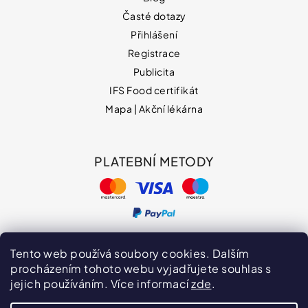
Časté dotazy
Přihlášení
Registrace
Publicita
IFS Food certifikát
Mapa | Akční lékárna
PLATEBNÍ METODY
Tento web používá soubory cookies. Dalším
procházením tohoto webu vyjadřujete souhlas s
jejich používáním. Více informací
zde
.
Hodnocení obchodu
VPOIS
Publicita