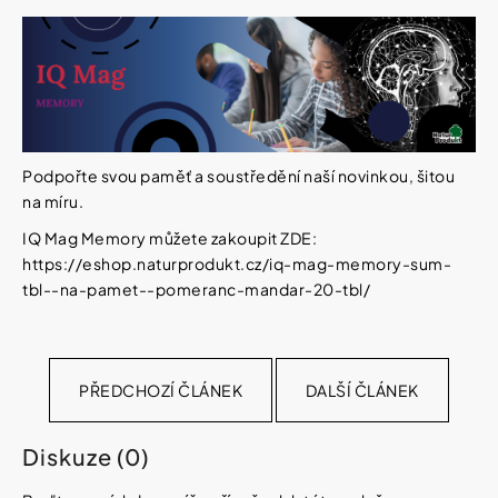
Podpořte svou paměť a soustředění naší novinkou, šitou
na míru.
IQ Mag Memory můžete zakoupit ZDE:
https://eshop.naturprodukt.cz/iq-mag-memory-sum-
tbl--na-pamet--pomeranc-mandar-20-tbl/
PŘEDCHOZÍ ČLÁNEK
DALŠÍ ČLÁNEK
Diskuze (0)