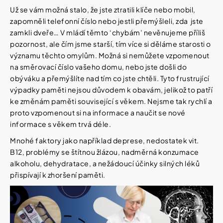
í
Už se vám možná stalo, že jste ztratili klíče nebo mobil,
t
Kosmetika
zapomněli telefonní číslo nebo jestli přemýšleli, zda jste
?
zamkli dveře… V mládí těmto ‘chybám’ nevěnujeme příliš
Kosmetické
pozornost, ale čím jsme starší, tím více si děláme starosti o
pomůcky
významu těchto omylům. Možná si nemůžete vzpomenout
na směrovací číslo vašeho domu, nebo jste došli do
HLEDAT
obýváku a přemýšlíte nad tím co jste chtěli. Tyto frustrující
Zdravotnické
prostředky
výpadky paměti nejsou důvodem k obavám, jelikož to patří
ke změnám paměti související s věkem. Nejsme tak rychlí a
proto vzpomenout si na informace a naučit se nové
Péče
D
informace s věkem trvá déle.
o
o
děti
p
Mnohé faktory jako například deprese, nedostatek vit.
o
B12, problémy se štítnou žlázou, nadměrná konzumace
r
Domácnost
alkoholu, dehydratace, a nežádoucí účinky silných léků
u
č
přispívají k zhoršení paměti.
u
Pro
j
koho
e
m
e