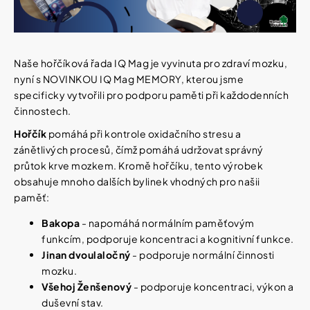
Vybírejte
podle
potřeby
IQ
MAG
KŘEČE
Naše
hořčíková řada IQ Mag
je vyvinuta pro zdraví mozku,
Vánoce
FORTE
nyní s
NOVINKOU IQ Mag MEMORY
, kterou jsme
-
specificky vytvořili pro podporu paměti při každodenních
SILNĚJŠÍ
Dárkové
ÚLEVA
poukazy
činnostech.
OD
KŘEČÍ
Hořčík
pomáhá při kontrole oxidačního stresu a
Značky
60
zánětlivých procesů, čímž pomáhá udržovat správný
TBL
průtok krve mozkem. Kromě hořčíku, tento výrobek
154
obsahuje mnoho dalších bylinek vhodných pro našii
Kč
Původně:
paměť:
Měna
221
(CZK)
Kč
Bakopa
- napomáhá normálním paměťovým
funkcím, podporuje koncentraci a kognitivní funkce.
Přihlášení
Jinan dvoulaločný
- podporuje normální činnosti
mozku.
Všehoj Ženšenový
- podporuje koncentraci, výkon a
duševní stav.