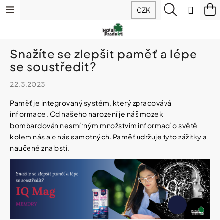
K
Přejít
Menu
Hledat
N
Přihlá
CZK
o
na
š
Zpět
Zpět
ko
obsah
Výhodné
í
balíčky
k
C
Snažíte se zlepšit paměť a lépe
Doplňky
o
se soustředit?
stravy
p
o
22.3.2023
t
Hořčík
IQ
Paměť je integrovaný systém, který zpracovává
ř
Mag
informace.
Od našeho narození je náš mozek
e
(magnesium)
b
bombardován nesmírným množstvím informací o světě
u
kolem nás a o nás samotných. Paměť udržuje tyto zážitky a
Sirupy
j
naučené znalosti.
z
e
ovoce
t
a
bylin
e
n
a
Potraviny
j