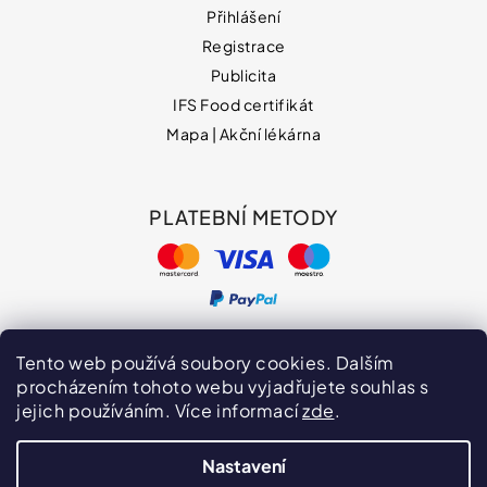
Přihlášení
Registrace
Publicita
IFS Food certifikát
Mapa | Akční lékárna
PLATEBNÍ METODY
Tento web používá soubory cookies. Dalším
procházením tohoto webu vyjadřujete souhlas s
jejich používáním. Více informací
zde
.
Hodnocení obchodu
VPOIS
Publicita
Nastavení