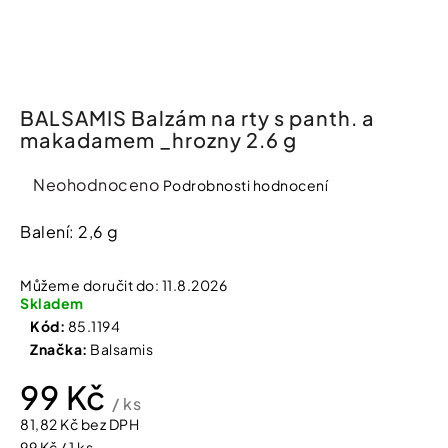
í
t
Kosmetika
?
Kosmetické
pomůcky
BALSAMIS Balzám na rty s panth. a
makadamem _hrozny 2.6 g
HLEDAT
Zdravotnické
prostředky
Průměrné
Neohodnoceno
Podrobnosti hodnocení
hodnocení
produktu
Balení: 2,6 g
Péče
D
je
o
o
děti
0,0
p
Můžeme doručit do:
11.8.2026
o
z
Skladem
r
5
Domácnost
Kód:
85.1194
u
hvězdiček.
Značka:
Balsamis
č
u
Pro
99 Kč
j
koho
/ ks
e
81,82 Kč bez DPH
m
e
Měrná
99 Kč / 1 ks