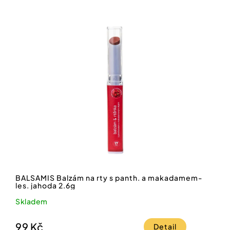
BALSAMIS Balzám na rty s panth. a makadamem-
les. jahoda 2.6g
Skladem
99 Kč
Detail