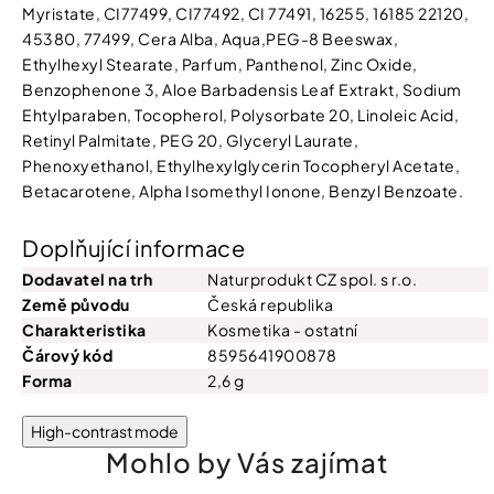
Myristate, CI77499, CI77492, CI 77491, 16255, 16185 22120,
45380, 77499, Cera Alba, Aqua,PEG-8 Beeswax,
Ethylhexyl Stearate, Parfum, Panthenol, Zinc Oxide,
Benzophenone 3, Aloe Barbadensis Leaf Extrakt, Sodium
Ehtylparaben, Tocopherol, Polysorbate 20, Linoleic Acid,
Retinyl Palmitate, PEG 20, Glyceryl Laurate,
Phenoxyethanol, Ethylhexylglycerin Tocopheryl Acetate,
Betacarotene, Alpha Isomethyl Ionone, Benzyl Benzoate.
Doplňující informace
Dodavatel na trh
Naturprodukt CZ spol. s r.o.
Země původu
Česká republika
Charakteristika
Kosmetika - ostatní
Čárový kód
8595641900878
Forma
2,6 g
High-contrast mode
Mohlo by Vás zajímat