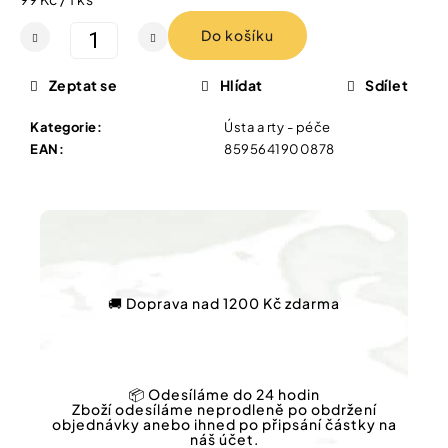
Vybírejte
cena:
podle
Do košíku
potřeby
PŘÍRODNÍ
MÝDLO
Zeptat se
Hlídat
Sdílet
SE
Vánoce
STŘÍBREM
100
Kategorie
:
Ústa a rty - péče
G
Dárkové
EAN
:
8595641900878
poukazy
174
Kč
Značky
Měna
(CZK)
🚚 Doprava nad 1200 Kč zdarma
Přihlášení
📦 Odesíláme do 24 hodin
Zboží odesíláme neprodleně po obdržení
objednávky anebo ihned po připsání částky na
náš účet.