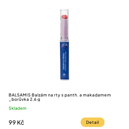
BALSAMIS Balzám na rty s panth. a makadamem
_borůvka 2.6 g
Skladem
99 Kč
Detail