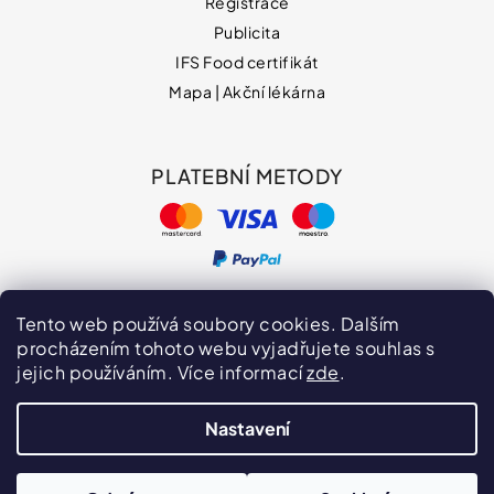
Registrace
Publicita
IFS Food certifikát
Mapa | Akční lékárna
PLATEBNÍ METODY
Tento web používá soubory cookies. Dalším
procházením tohoto webu vyjadřujete souhlas s
jejich používáním. Více informací
zde
.
Hodnocení obchodu
VPOIS
Publicita
Nastavení
Vytvořil Shoptet
Copyright 2026
naturprodukt.cz
. Všechna práva