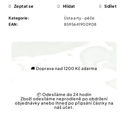
Vybírejte
Zeptat se
Hlídat
Sdílet
podle
potřeby
NATURPRODUKT
Kategorie
:
Ústa a rty - péče
ŠVÉDSKÝ
EAN
:
8595641900908
ČAJ
Vánoce
20
SÁČKŮ
Dárkové
79
poukazy
Kč
Původně:
Značky
109
Kč
🚚 Doprava nad 1200 Kč zdarma
Měna
(CZK)
📦 Odesíláme do 24 hodin
Zboží odesíláme neprodleně po obdržení
Přihlášení
objednávky anebo ihned po připsání částky na
náš účet.