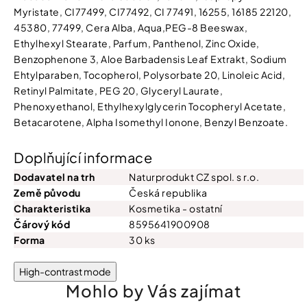
Myristate, CI77499, CI77492, CI 77491, 16255, 16185 22120,
45380, 77499, Cera Alba, Aqua,PEG-8 Beeswax,
Ethylhexyl Stearate, Parfum, Panthenol, Zinc Oxide,
Benzophenone 3, Aloe Barbadensis Leaf Extrakt, Sodium
Ehtylparaben, Tocopherol, Polysorbate 20, Linoleic Acid,
Retinyl Palmitate, PEG 20, Glyceryl Laurate,
Phenoxyethanol, Ethylhexylglycerin Tocopheryl Acetate,
Betacarotene, Alpha Isomethyl Ionone, Benzyl Benzoate.
Doplňující informace
Dodavatel na trh
Naturprodukt CZ spol. s r.o.
Země původu
Česká republika
Charakteristika
Kosmetika - ostatní
Čárový kód
8595641900908
Forma
30 ks
High-contrast mode
Mohlo by Vás zajímat