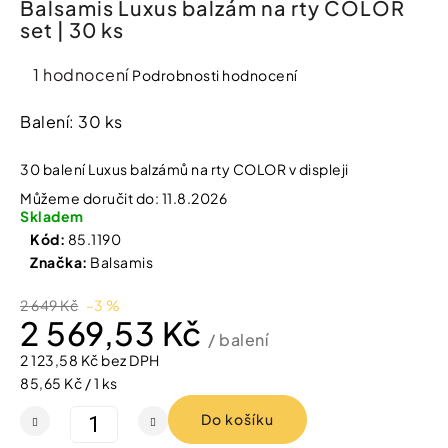
Balsamis Luxus balzám na rty COLOR
í
set | 30 ks
t
Kosmetika
?
Průměrné
1 hodnocení
Podrobnosti hodnocení
Kosmetické
hodnocení
pomůcky
produktu
Balení: 30 ks
je
HLEDAT
Zdravotnické
5,0
30 balení Luxus balzámů na rty COLOR v displeji
prostředky
z
Můžeme doručit do:
11.8.2026
5
Skladem
hvězdiček.
Péče
D
Kód:
85.1190
o
o
Značka:
Balsamis
děti
p
o
2 649 Kč
–3 %
r
2 569,53 Kč
Domácnost
u
/ balení
č
2 123,58 Kč bez DPH
u
Měrná
Pro
85,65 Kč / 1 ks
j
koho
cena:
e
Do košíku
m
e