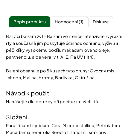
Popis
Hodnocení (1)
Diskuze
Barvící balzám 2v1 - Balzám ve rtěnce intenzivně zvýrazní
rty a současně jim poskytuje účinnou ochranu, výživu a
péči díky vysokému podílu makadamiového oleje,
panthenolu, aloe vera, vit. A, E, F a UV filtrů.
Balení obsahuje po 5 kusech tyto druhy: Ovocný mix,
Jahoda, Malina, Hrozny, Borůvka, Ostružina
Návod k použití
Nanášejte dle potřeby při pocitu suchých rtů.
Složení
Paraffinum Liquidum, Cera Microcristallina, Petrolatum
Macadamia Ternifolia Seed oil, Lanolin, Isopropyl