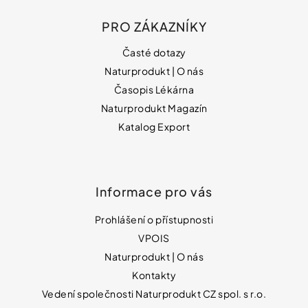
Vybírejte
podle
PRO ZÁKAZNÍKY
potřeby
NATURPRODUKT
IZOFET
Časté dotazy
SLIM
Vánoce
Naturprodukt | O nás
ŠUMIVÉ
TABLETY
Časopis Lékárna
2+1
Dárkové
ZDARMA
poukazy
Naturprodukt Magazín
188
Katalog Export
Značky
Kč
Informace pro vás
Měna
(CZK)
Prohlášení o přístupnosti
VPOIS
Přihlášení
Naturprodukt | O nás
Kontakty
Vedení společnosti Naturprodukt CZ spol. s r.o.