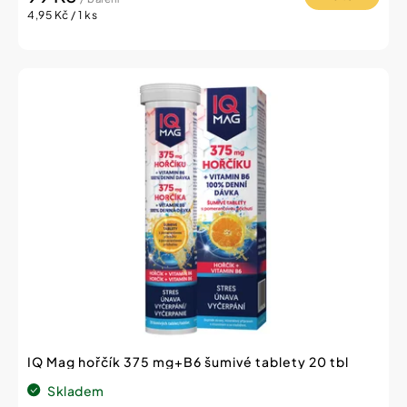
Měrná
4,95 Kč / 1 ks
cena:
IQ Mag hořčík 375 mg+B6 šumivé tablety 20 tbl
Skladem