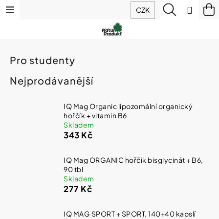
K
Přejít
Menu
Hledat
N
Přihlá
CZK
o
na
š
Zpět
Zpět
ko
obsah
Výhodné
í
balíčky
k
C
Doplňky
Pro studenty
o
stravy
p
Nejprodávanější
o
t
Hořčík
IQ
ř
IQ Mag Organic lipozomální organický
Mag
e
hořčík + vitamin B6
(magnesium)
b
Skladem
343 Kč
u
Sirupy
j
z
e
IQ Mag ORGANIC hořčík bisglycinát + B6,
ovoce
t
a
90 tbl
bylin
e
Skladem
277 Kč
n
a
Potraviny
j
IQ MAG SPORT + SPORT, 140+40 kapslí