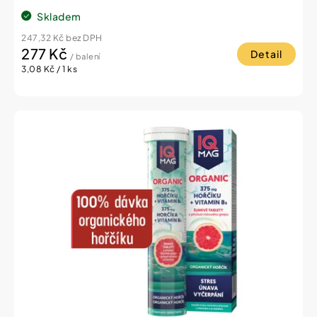
Skladem
247,32 Kč bez DPH
277 Kč
Detail
/ balení
Měrná
3,08 Kč / 1 ks
cena: