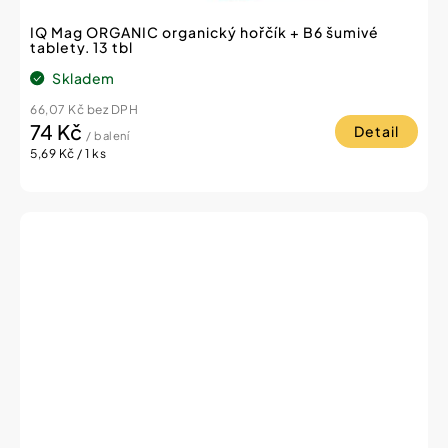
IQ Mag ORGANIC organický hořčík + B6 šumivé
tablety. 13 tbl
Skladem
66,07 Kč bez DPH
74 Kč
Detail
/ balení
Měrná
5,69 Kč / 1 ks
cena: