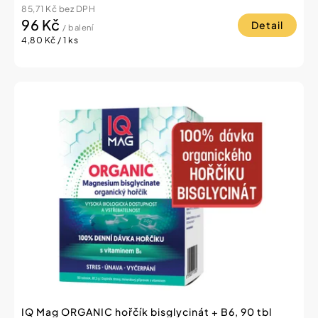
85,71 Kč bez DPH
96 Kč
Detail
/ balení
Měrná
4,80 Kč / 1 ks
cena:
IQ Mag ORGANIC hořčík bisglycinát + B6, 90 tbl