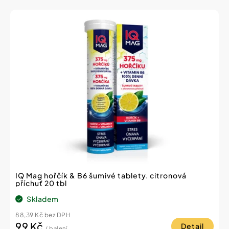
V
ý
p
i
s
p
r
o
d
u
k
t
ů
IQ Mag hořčík & B6 šumivé tablety. citronová
příchuť 20 tbl
Skladem
88,39 Kč bez DPH
99 Kč
Detail
/ balení