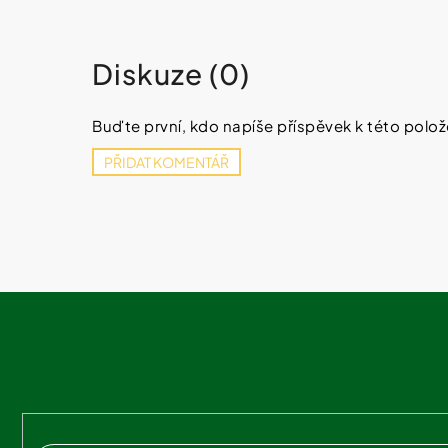
IQ MAG KŘEČE FORTE - SILNĚJŠÍ
ÚLEVA OD KŘEČÍ 60 TBL
154 Kč
Původně:
221 Kč
Diskuze (0)
Buďte první, kdo napíše příspěvek k této polož
PŘIDAT KOMENTÁŘ
Z
á
p
a
t