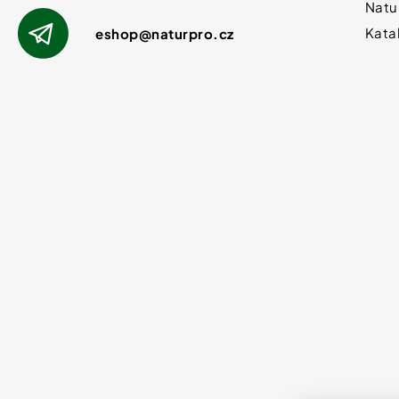
Natu
Kata
eshop
@
naturpro.cz