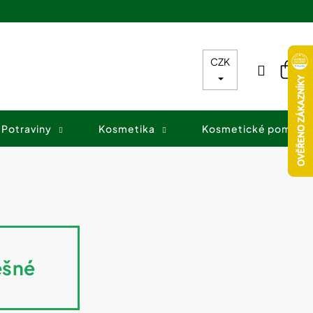
CZK
Přihláš
Nák
koš
Potraviny
Kosmetika
Kosmetické pomůck
ěšné