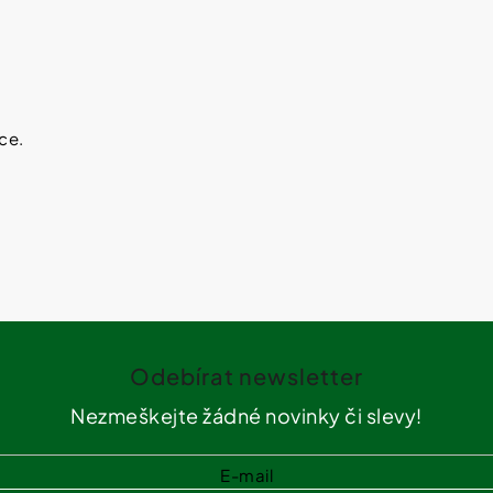
SHEFOOT VYŽIVUJÍCÍ A HYDRATAČNÍ
NATURPRODUKT
PONOŽKY S BAM. MÁSLEM 1 PÁR
ŠUMIVÉ TABLE
211 Kč
188 Kč
ce.
Odebírat newsletter
Nezmeškejte žádné novinky či slevy!
E-mail