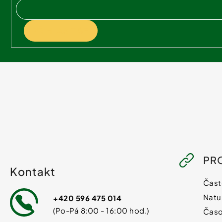
í
PŘIHLÁSIT SE
PR
Kontakt
Čast
Natu
+420 596 475 014
Časo