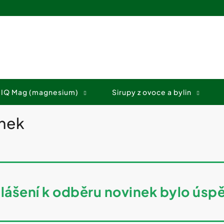
Co potřebujete najít?
 IQ Mag (magnesium)
Sirupy z ovoce a bylin
HLEDAT
inek
Doporučujeme
hlášení k odběru novinek bylo úsp