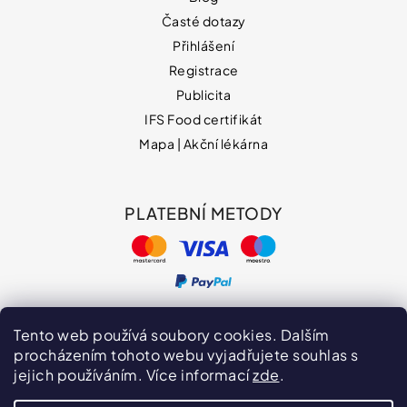
Časté dotazy
Přihlášení
Registrace
Publicita
IFS Food certifikát
Mapa | Akční lékárna
PLATEBNÍ METODY
Tento web používá soubory cookies. Dalším
procházením tohoto webu vyjadřujete souhlas s
jejich používáním. Více informací
zde
.
Hodnocení obchodu
VPOIS
Publicita