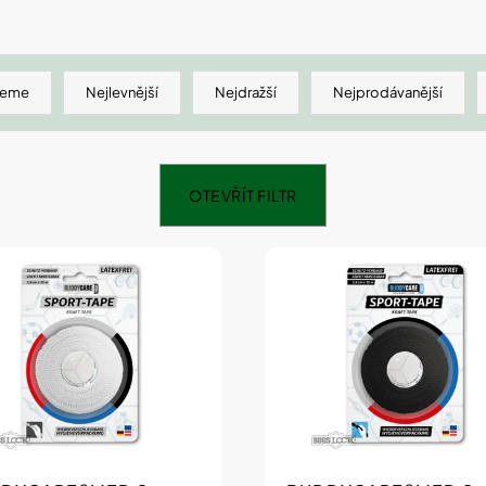
SHEFOOT VYŽIVUJÍCÍ A HYDRATAČNÍ
NATURPRODUKT
PONOŽKY S BAM. MÁSLEM 1 PÁR
ŠUMIVÉ TABLE
211 Kč
188 Kč
jeme
Nejlevnější
Nejdražší
Nejprodávanější
OTEVŘÍT FILTR