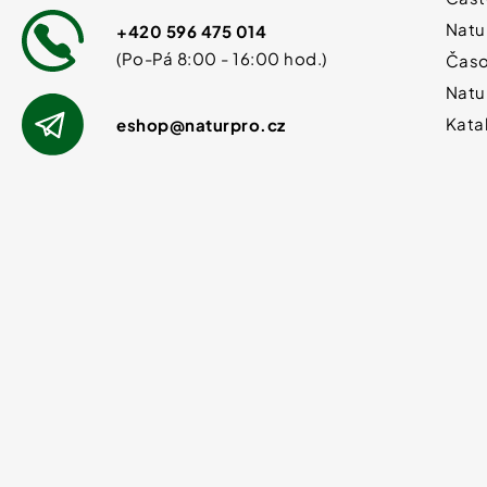
Natu
+420 596 475 014
Časo
Natu
Kata
eshop
@
naturpro.cz