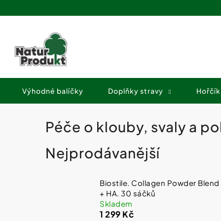
K
Přejít
o
na
Zpět
Zpět
obsah
š
do
do
í
obchodu
obchodu
k
Výhodné balíčky
Doplňky stravy
Hořčík
Péče o klouby, svaly a p
Nejprodávanější
Biostile. Collagen Powder Blend
+ HA. 30 sáčků
Skladem
1 299 Kč