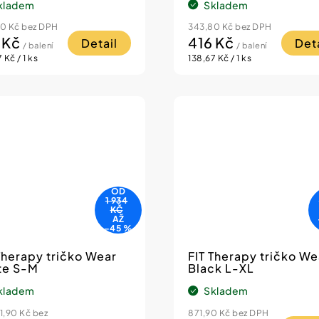
kladem
Skladem
0 Kč bez DPH
343,80 Kč bez DPH
 Kč
416 Kč
Detail
Deta
/ balení
/ balení
á
Měrná
 Kč / 1 ks
138,67 Kč / 1 ks
cena:
OD
1 934
KČ
AŽ
–45 %
herapy tričko Wear
FIT Therapy tričko We
te S-M
Black L-XL
kladem
Skladem
1,90 Kč bez
871,90 Kč bez DPH