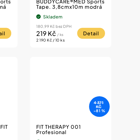
orts
BUDDYCARE®MED Sports
rná
Tape. 3,8cmx10m modrá
Skladem
180,99 Kč bez DPH
219 Kč
il
Detail
/ ks
Měrná
2 190 Kč / 10 ks
cena:
4 371
KČ
–81 %
FIT
FIT THERAPY 001
Profesional