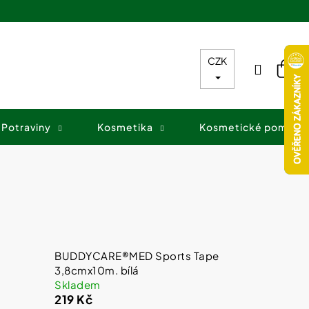
CZK
Přihláš
Nák
koš
Potraviny
Kosmetika
Kosmetické pomůck
BUDDYCARE®MED Sports Tape
3,8cmx10m. bílá
Skladem
219 Kč