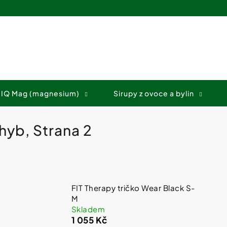
Co potřebujete najít?
 IQ Mag (magnesium)
Sirupy z ovoce a bylin
HLEDAT
ohyb
, Strana 2
Doporučujeme
FIT Therapy tričko Wear Black S-
M
Skladem
1 055 Kč