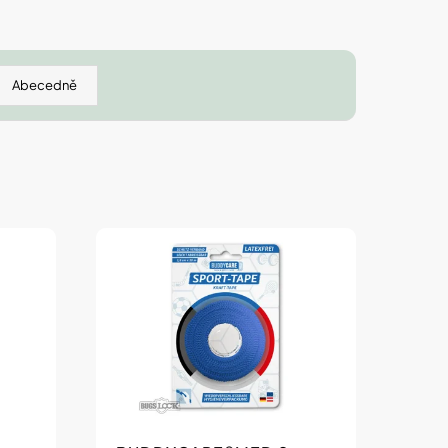
 IZOFET SLIM
TY 2+1 ZDARMA
Abecedně