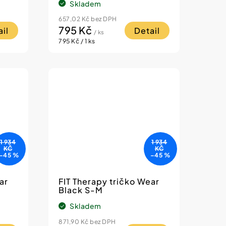
Skladem
657,02 Kč bez DPH
795 Kč
il
Detail
/ ks
Měrná
795 Kč / 1 ks
cena:
1 934
1 934
KČ
KČ
–45 %
–45 %
ar
FIT Therapy tričko Wear
Black S-M
Skladem
871,90 Kč bez DPH