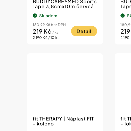
o
ů
BUDDYCARE®MED Sports
BUD
Tape 3,8cmx10m červeá
Tap
d
Skladem
S
u
k
180,99 Kč bez DPH
180,9
219 Kč
219
Detail
/ ks
t
Měrná
Měrn
2 190 Kč / 10 ks
2 190 
cena:
cena:
ů
fit THERAPY | Náplast FIT
fit 
- koleno
- lo