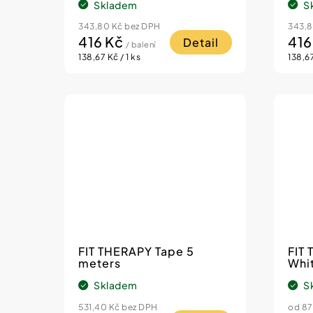
Skladem
S
343,80 Kč bez DPH
343,8
416 Kč
416
Detail
/ balení
Měrná
Měrn
138,67 Kč / 1 ks
138,67
cena:
cena:
FIT THERAPY Tape 5
FIT T
meters
Whi
Skladem
S
531,40 Kč bez DPH
od 87