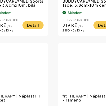
DYCARE®MED Sports
BUDDYCARE®MED Sp
e 3,8cmx10m. bílá
Tape. 3,8cmx10m če
kladem
Skladem
9 Kč bez DPH
180,99 Kč bez DPH
 Kč
219 Kč
Detail
Deta
/ ks
/ ks
á
Měrná
Kč / 10 ks
2 190 Kč / 10 ks
cena:
THERAPY | Náplast FIT
fit THERAPY | Náplast 
ket
- rameno