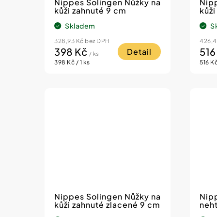
o
ů
Nippes Solingen Nůžky na
Nip
kůži zahnuté 9 cm
kůži
d
Skladem
S
u
k
328,93 Kč bez DPH
426,4
398 Kč
516
Detail
/ ks
t
Měrná
Měrn
398 Kč / 1 ks
516 Kč
cena:
cena:
ů
Nippes Solingen Nůžky na
Nip
kůži zahnuté zlacené 9 cm
neht
hro