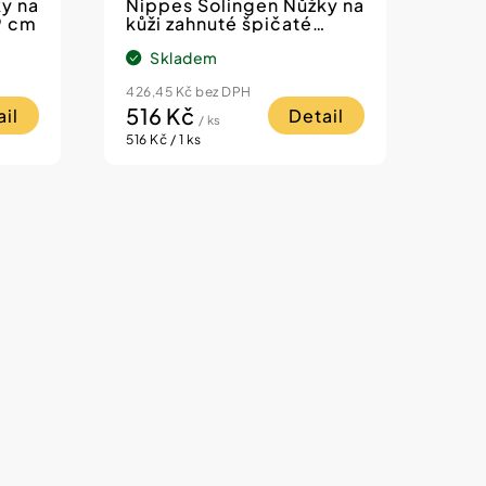
y na
Nippes Solingen Nůžky na
9 cm
kůži zahnuté špičaté
nerez 9 cm
Skladem
426,45 Kč bez DPH
516 Kč
il
Detail
/ ks
Měrná
516 Kč / 1 ks
cena: