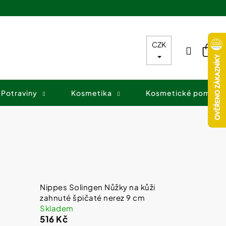
CZK
Přihláš
Nák
koš
Potraviny
Kosmetika
Kosmetické pomůck
Nippes Solingen Nůžky na kůži
zahnuté špičaté nerez 9 cm
Skladem
516 Kč