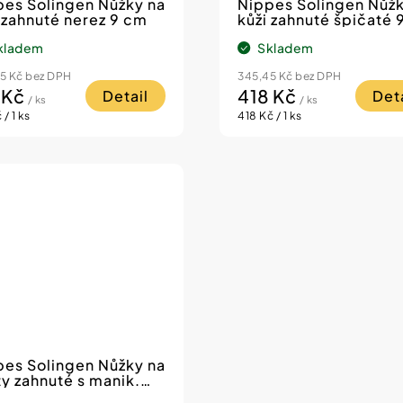
pes Solingen Nůžky na
Nippes Solingen Nůžk
 zahnuté nerez 9 cm
kůži zahnuté špičaté 
kladem
Skladem
5 Kč bez DPH
345,45 Kč bez DPH
 Kč
418 Kč
Detail
Deta
/ ks
/ ks
á
Měrná
 / 1 ks
418 Kč / 1 ks
cena:
pes Solingen Nůžky na
y zahnuté s manik.
tem 9 cm