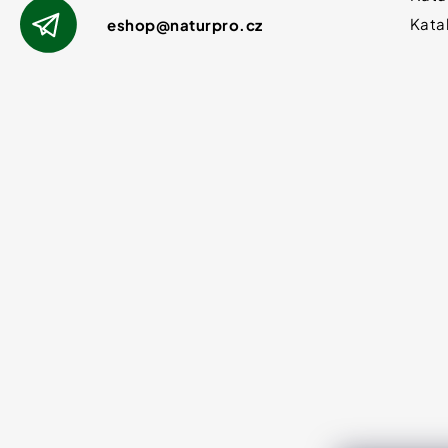
Kata
eshop
@
naturpro.cz