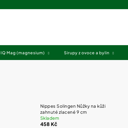
Co potřebujete najít?
 IQ Mag (magnesium)
Sirupy z ovoce a bylin
HLEDAT
Doporučujeme
Nippes Solingen Nůžky na kůži
zahnuté zlacené 9 cm
Skladem
458 Kč