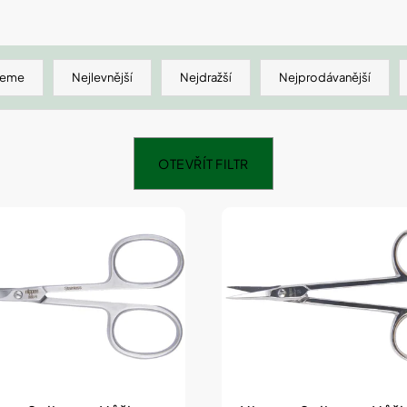
SHEFOOT VYŽIVUJÍCÍ A HYDRATAČNÍ
NATURPRODUKT
PONOŽKY S BAM. MÁSLEM 1 PÁR
ŠUMIVÉ TABLE
211 Kč
188 Kč
jeme
Nejlevnější
Nejdražší
Nejprodávanější
OTEVŘÍT FILTR