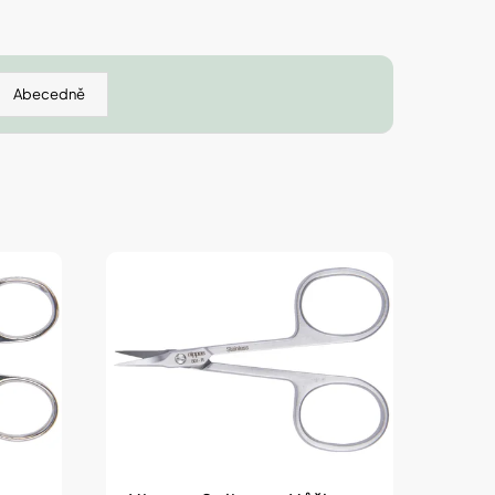
 IZOFET SLIM
TY 2+1 ZDARMA
Abecedně