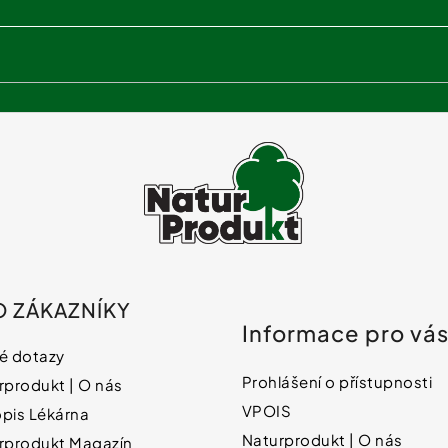
v
ý
p
i
s
u
O ZÁKAZNÍKY
Informace pro vá
é dotazy
Prohlášení o přístupnosti
rprodukt | O nás
VPOIS
pis Lékárna
Naturprodukt | O nás
rprodukt Magazín