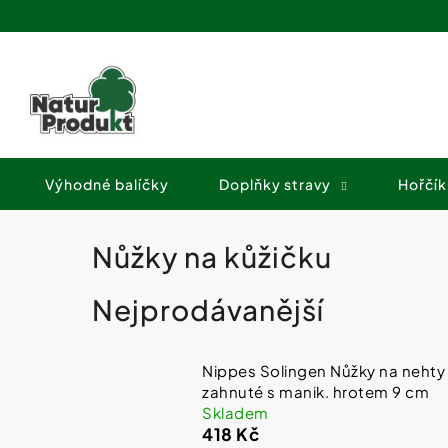
K
Přejít
o
na
Zpět
Zpět
obsah
š
do
do
í
obchodu
obchodu
k
Výhodné balíčky
Doplňky stravy
Hořčík
Nůžky na kůžičku
Nejprodávanější
Nippes Solingen Nůžky na nehty
zahnuté s manik. hrotem 9 cm
Skladem
418 Kč