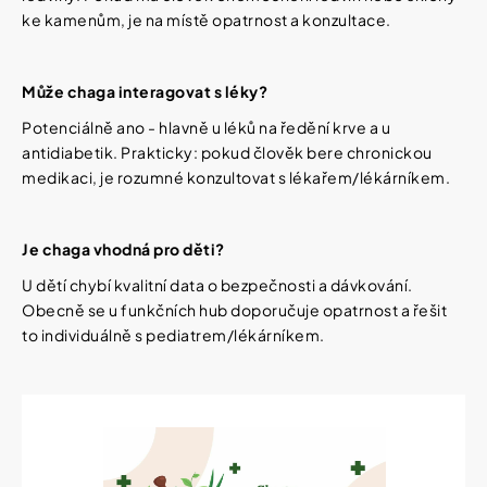
ke kamenům, je na místě opatrnost a konzultace.
Může chaga interagovat s léky?
Potenciálně ano - hlavně u léků na ředění krve a u
antidiabetik. Prakticky: pokud člověk bere chronickou
medikaci, je rozumné konzultovat s lékařem/lékárníkem.
Je chaga vhodná pro děti?
U dětí chybí kvalitní data o bezpečnosti a dávkování.
Obecně se u funkčních hub doporučuje opatrnost a řešit
to individuálně s pediatrem/lékárníkem.