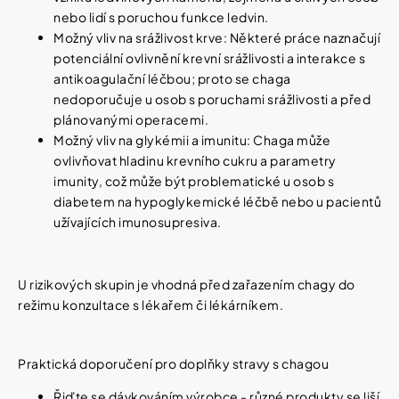
nebo lidí s poruchou funkce ledvin.
Možný vliv na srážlivost krve: Některé práce naznačují
potenciální ovlivnění krevní srážlivosti a interakce s
antikoagulační léčbou; proto se chaga
nedoporučuje u osob s poruchami srážlivosti a před
plánovanými operacemi.
Možný vliv na glykémii a imunitu: Chaga může
ovlivňovat hladinu krevního cukru a parametry
imunity, což může být problematické u osob s
diabetem na hypoglykemické léčbě nebo u pacientů
užívajících imunosupresiva.
U rizikových skupin je vhodná před zařazením chagy do
režimu konzultace s lékařem či lékárníkem.
Praktická doporučení pro doplňky stravy s chagou
Řiďte se dávkováním výrobce - různé produkty se liší