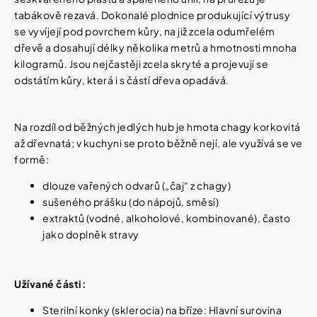
tabákově rezavá. Dokonalé plodnice produkující výtrusy
se vyvíjejí pod povrchem kůry, na již zcela odumřelém
dřevě a dosahují délky několika metrů a hmotnosti mnoha
kilogramů. Jsou nejčastěji zcela skryté a projevují se
odstátím kůry, která i s částí dřeva opadává.
Na rozdíl od běžných jedlých hub je hmota chagy korkovitá
až dřevnatá; v kuchyni se proto běžně nejí, ale využívá se ve
formě:
dlouze vařených odvarů („čaj“ z chagy)
sušeného prášku (do nápojů, směsí)
extraktů (vodné, alkoholové, kombinované), často
jako doplněk stravy
Užívané části:
Sterilní konky (sklerocia) na bříze: Hlavní surovina