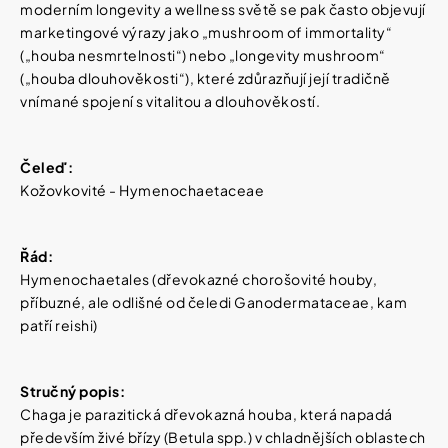
Vybírejte
moderním longevity a wellness světě se pak často objevují
podle
marketingové výrazy jako „mushroom of immortality“
potřeby
IQ
(„houba nesmrtelnosti“) nebo „longevity mushroom“
MAG
(„houba dlouhověkosti“), které zdůrazňují její tradičně
KŘEČE
Vánoce
vnímané spojení s vitalitou a dlouhověkostí.
FORTE
-
SILNĚJŠÍ
Dárkové
ÚLEVA
poukazy
Čeleď:
OD
KŘEČÍ
Kožovkovité - Hymenochaetaceae
Značky
60
TBL
154
Řád:
Kč
Hymenochaetales (dřevokazné chorošovité houby,
Původně:
Měna
221
příbuzné, ale odlišné od čeledi Ganodermataceae, kam
(CZK)
Kč
patří reishi)
Přihlášení
Stručný popis:
Chaga je parazitická dřevokazná houba, která napadá
především živé břízy (Betula spp.) v chladnějších oblastech