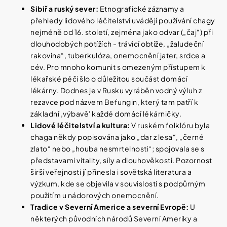
Sibiř a ruský sever:
Etnografické záznamy a
přehledy lidového léčitelství uvádějí používání chagy
nejméně od 16. století, zejména jako odvar („čaj“) při
dlouhodobých potížích - trávicí obtíže, „žaludeční
rakovina“, tuberkulóza, onemocnění jater, srdce a
cév. Pro mnoho komunit s omezeným přístupem k
lékařské péči šlo o důležitou součást domácí
lékárny. Dodnes je v Rusku vyráběn vodný výluh z
rezavce pod názvem Befungin, který tam patří k
základní ,výbavě' každé domácí lékárničky.
Lidové léčitelství a kultura:
V ruském folklóru byla
chaga někdy popisována jako „dar z lesa“, „černé
zlato“ nebo „houba nesmrtelnosti“; spojovala se s
představami vitality, síly a dlouhověkosti. Pozornost
širší veřejnosti jí přinesla i sovětská literatura a
výzkum, kde se objevila v souvislosti s podpůrným
použitím u nádorových onemocnění.
Tradice v Severní Americe a severní Evropě:
U
některých původních národů Severní Ameriky a