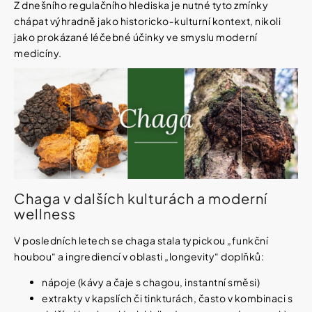
Z dnešního regulačního hlediska je nutné tyto zmínky
chápat výhradně jako historicko‑kulturní kontext, nikoli
jako prokázané léčebné účinky ve smyslu moderní
medicíny.
Chaga v dalších kulturách a moderní
wellness
V posledních letech se chaga stala typickou „funkční
houbou“ a ingrediencí v oblasti „longevity“ doplňků:
nápoje (kávy a čaje s chagou, instantní směsi)
extrakty v kapslích či tinkturách, často v kombinaci s