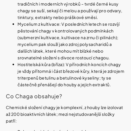
tradičních i moderních výrobků – tvrdé černé kusy
chagy se suší, sekají či melou a používají pro odvary,
tinktury, extrakty nebo práškové směsi.
Mycelium z kultivace: V posledních letech se rozvíjí
pěstování chagy v kontrolovaných podmínkách
(submerzní kultivace, kultivace na zrnu či pilinách);
mycelium pak slouží jako zdroj polysacharidů a
dalších látek, které mohou mít blízké nebo
srovnatelné složení s divoce rostoucí chagou.
Hostitelská kůra (bříza): V přírodních koncích chagy
je vždy přítomná i část březové kůry, která je zdrojem
triterpenů betulinu a betulinové kyseliny; ty se
částečně přenášejí do houby a jejich extraktů.
Co Chaga obsahuje?
Chemické složení chagy je komplexní, z houby lze izolovat
až 200 bioaktivních látek; mezi nejstudovanější složky
patří: