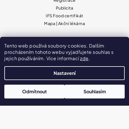
Publicita
IFS Food certifikát
Mapa | Akční lékárna
PLATEBNÍ METODY
Tento web používá soubory cookies. Dalším
procházením tohoto webu vyjadřujete souhlas s
jejich používáním. Více informací
zde
.
Nastavení
Odmítnout
Souhlasím
Hodnocení obchodu
VPOIS
Publicita
Vytvořil Shoptet
Copyright 2026
naturprodukt.cz
. Všechna práva