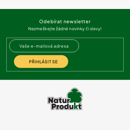
Z
á
Odebírat newsletter
p
Nezmeškejte žádné novinky či slevy!
a
t
í
PŘIHLÁSIT SE