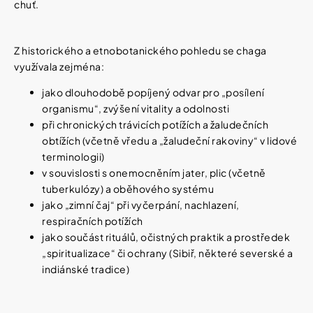
chuť.
Z historického a etnobotanického pohledu se chaga
využívala zejména:
jako dlouhodobě popíjený odvar pro „posílení
organismu“, zvýšení vitality a odolnosti
při chronických trávicích potížích a žaludečních
obtížích (včetně vředu a „žaludeční rakoviny“ v lidové
terminologii)
v souvislosti s onemocněním jater, plic (včetně
tuberkulózy) a oběhového systému
jako „zimní čaj“ při vyčerpání, nachlazení,
respiračních potížích
jako součást rituálů, očistných praktik a prostředek
„spiritualizace“ či ochrany (Sibiř, některé severské a
indiánské tradice)