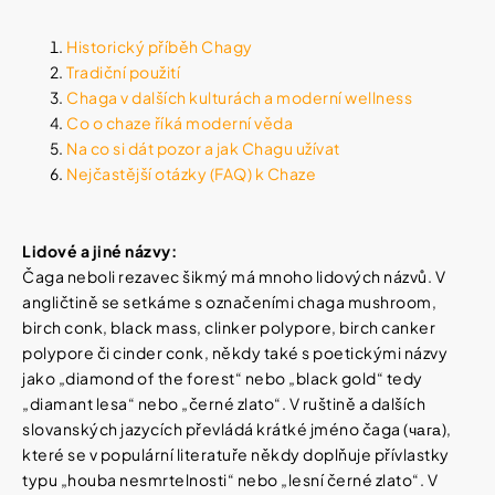
í
t
Kosmetika
Historický příběh Chagy
?
Tradiční použití
Kosmetické
Chaga v dalších kulturách a moderní wellness
pomůcky
Co o chaze říká moderní věda
Na co si dát pozor a jak Chagu užívat
HLEDAT
Nejčastější otázky (FAQ) k Chaze
Zdravotnické
prostředky
Lidové a jiné názvy:
Péče
D
Čaga neboli rezavec šikmý má mnoho lidových názvů. V
o
o
děti
angličtině se setkáme s označeními chaga mushroom,
p
o
birch conk, black mass, clinker polypore, birch canker
r
polypore či cinder conk, někdy také s poetickými názvy
Domácnost
u
jako „diamond of the forest“ nebo „black gold“ tedy
č
„diamant lesa“ nebo „černé zlato“. V ruštině a dalších
u
Pro
j
slovanských jazycích převládá krátké jméno čaga (чага),
koho
e
které se v populární literatuře někdy doplňuje přívlastky
m
typu „houba nesmrtelnosti“ nebo „lesní černé zlato“. V
e