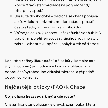
koncentrací (standardizace na polysacharidy,
triterpeny apod.).
Uvažujte dlouhodobě - tradičně se chaga popíjela
spíše v delším horizontu; moderní studie pracují
často s týdny až měsíci užívání, nikoli dny.
Vnímejte celkový kontext - efekt funkčních hub je (v
tradičním pojetí) jen součástí širšího životního stylu
zahrnujícího stravu, spánek, pohyb a zvládání stresu.
Konkrétní režimy (čas podání, délka kúry, kombinace s
jinými houbami) je vhodné nastavovat s ohledem na
doporučení výrobce, individuální toleranci a případně
odbornou konzultaci.
Nejčastější otázky (FAQ) k Chaze
Co je chaga (rezavec šikmý) a kde roste?
Chaga (Inonotus obliquus) je dřevokazná houba, která