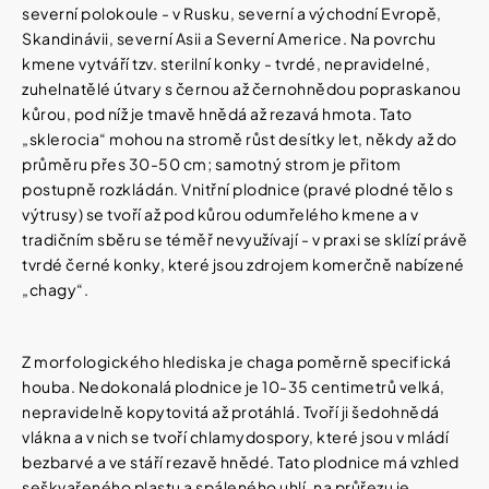
severní polokoule - v Rusku, severní a východní Evropě,
Skandinávii, severní Asii a Severní Americe. Na povrchu
kmene vytváří tzv. sterilní konky - tvrdé, nepravidelné,
zuhelnatělé útvary s černou až černohnědou popraskanou
kůrou, pod níž je tmavě hnědá až rezavá hmota. Tato
„sklerocia“ mohou na stromě růst desítky let, někdy až do
průměru přes 30-50 cm; samotný strom je přitom
postupně rozkládán. Vnitřní plodnice (pravé plodné tělo s
výtrusy) se tvoří až pod kůrou odumřelého kmene a v
tradičním sběru se téměř nevyužívají - v praxi se sklízí právě
tvrdé černé konky, které jsou zdrojem komerčně nabízené
„chagy“.
Z morfologického hlediska je chaga poměrně specifická
houba. Nedokonalá plodnice je 10-35 centimetrů velká,
nepravidelně kopytovitá až protáhlá. Tvoří ji šedohnědá
vlákna a v nich se tvoří chlamydospory, které jsou v mládí
bezbarvé a ve stáří rezavě hnědé. Tato plodnice má vzhled
seškvařeného plastu a spáleného uhlí, na průřezu je