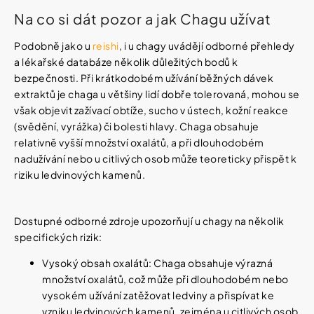
Na co si dát pozor a jak Chagu užívat
Podobně jako u
reishi
, i u chagy uvádějí odborné přehledy
a lékařské databáze několik důležitých bodů k
bezpečnosti. Při krátkodobém užívání běžných dávek
extraktů je chaga u většiny lidí dobře tolerovaná, mohou se
však objevit zažívací obtíže, sucho v ústech, kožní reakce
(svědění, vyrážka) či bolesti hlavy. Chaga obsahuje
relativně vyšší množství oxalátů, a při dlouhodobém
nadužívání nebo u citlivých osob může teoreticky přispět k
riziku ledvinových kamenů.
Dostupné odborné zdroje upozorňují u chagy na několik
specifických rizik:
Vysoký obsah oxalátů: Chaga obsahuje výrazná
množství oxalátů, což může při dlouhodobém nebo
vysokém užívání zatěžovat ledviny a přispívat ke
vzniku ledvinových kamenů, zejména u citlivých osob