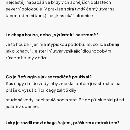
nejčastěji napadá živé břízy v chladnějších oblastech
severní polokoule. V praxi se sbírá tvrdý černý útvar na
kmeni (sterilní konk), ne „klasická“ plodnice.
Je chaga houba, nebo „výrůstek“ na stromě?
Je to houba - jen má atypickou podobu. To, co lidé sbírají
jako „chagu“, je sterilní útvar vznikající dlouhodobým
růstem houby v bříze.
Co je Befungin a jak se tradičně používal?
Kus čágy dát do vody, aby změkla, potom ji nastrouhat na
prášek, vysušit. 1 díl čágy zalít 5 díly
studené vody, nechat 48 hodin stát. Pít po půl sklenici před
jídlem 3x denně.
Jaký je rozdíl mezi chaga čajem, práškem a extraktem?