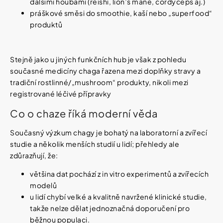
dalšími houbami (reishi, lion’s mane, cordyceps aj.)
práškové směsi do smoothie, kaší nebo „superfood“
produktů
Stejně jako u jiných funkčních hub je však z pohledu
současné medicíny chaga řazena mezi doplňky stravy a
tradiční rostlinné/„mushroom“ produkty, nikoli mezi
registrované léčivé přípravky
Co o chaze říká moderní věda
Současný výzkum chagy je bohatý na laboratorní a zvířecí
studie a několik menších studií u lidí; přehledy ale
zdůrazňují, že:
většina dat pochází z in vitro experimentů a zvířecích
modelů
u lidí chybí velké a kvalitně navržené klinické studie,
takže nelze dělat jednoznačná doporučení pro
běžnou populaci.