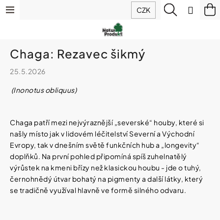
K
Přejít
Menu
Hledat
N
Přihlá
CZK
o
na
š
Zpět
Zpět
ko
obsah
Výhodné
í
balíčky
k
C
Chaga: Rezavec šikmý
Doplňky
o
stravy
p
25.5.2026
o
(Inonotus obliquus)
t
Hořčík
IQ
ř
Mag
e
(magnesium)
Chaga patří mezi nejvýraznější „severské“ houby, které si
b
našly místo jak v lidovém léčitelství Severní a Východní
u
Evropy, tak v dnešním světě funkčních hub a „longevity“
Sirupy
j
z
doplňků. Na první pohled připomíná spíš zuhelnatělý
e
ovoce
výrůstek na kmeni břízy než klasickou houbu - jde o tuhý,
t
a
bylin
černohnědý útvar bohatý na pigmenty a další látky, který
e
n
se tradičně využíval hlavně ve formě silného odvaru.
a
Potraviny
j