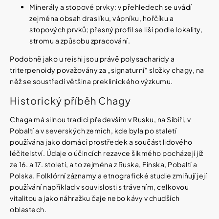
Minerály a stopové prvky: v přehledech se uvádí
zejména obsah draslíku, vápníku, hořčíku a
stopových prvků; přesný profil se liší podle lokality,
stromu a způsobu zpracování.
Podobně jako u reishi jsou právě polysacharidy a
triterpenoidy považovány za „signaturní“ složky chagy, na
něž se soustředí většina preklinického výzkumu.
Historický příběh Chagy
Chaga má silnou tradici především v Rusku, na Sibiři, v
Pobaltí a v severských zemích, kde byla po staletí
používána jako domácí prostředek a součást lidového
léčitelství. Údaje o účincích rezavce šikmého pocházejí již
ze 16. a 17. století, a to zejména z Ruska, Finska, Pobaltí a
Polska. Folklórní záznamy a etnografické studie zmiňují její
používání například v souvislosti s trávením, celkovou
vitalitou a jako náhražku čaje nebo kávy v chudších
oblastech.