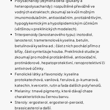
Polysacharidy (zejména beta‑glukany a
heteropolysacharidy): rozpuštěné převážně ve
vodných extraktech; zkoumají se kvůli možným
imunomodulačním, antioxidačním, protizánětlivým,
hypoglykemickým a hypolipidemickým účinkům
(většinou v preklinických modelech).
Triterpenoidy (lanostanového typu): inotodiol,
lanosterol, trametenolová kyselina, betulin,
betulinová kyselina ad.; část z nich pochází přímo z
břízy, část syntetizuje houba. Preklinické studie je
zkoumají pro možné protizánětlivé, antioxidační,
protinádorové, hepatoprotektivní, renoprotektivní či
antivirové účinky.
Fenolické látky a flavonoidy: kyselina
protokatechová, vanilová, ferulová, p‑kumarová,
katechin, kvercetin, rutin a řada dalších polyfenolů.
Melaniny: tmavé pigmenty, které dávají chaze
charakteristickou černou barvu.
Steroly: ergosterol, ergosterol‑peroxid,
brassicasterol a další.