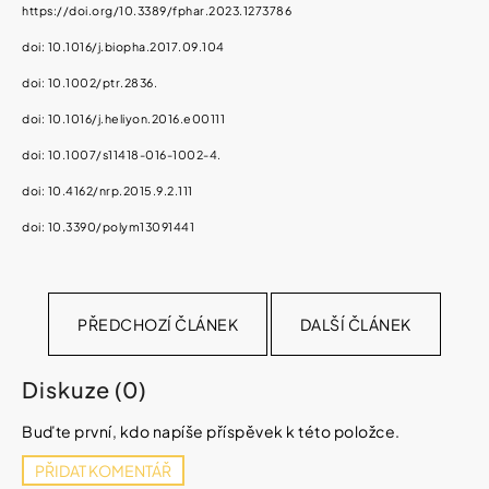
https://doi.org/10.3389/fphar.2023.1273786
doi:
10.1016/j.biopha.2017.09.104
doi: 10.1002/ptr.2836.
doi:
10.1016/j.heliyon.2016.e00111
doi: 10.1007/s11418-016-1002-4.
doi: 10.4162/nrp.2015.9.2.111
doi:
10.3390/polym13091441
PŘEDCHOZÍ ČLÁNEK
DALŠÍ ČLÁNEK
Diskuze (0)
Buďte první, kdo napíše příspěvek k této položce.
PŘIDAT KOMENTÁŘ