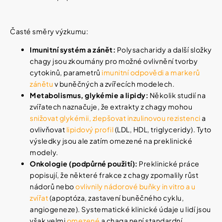
Časté směry výzkumu:
Imunitní systém a zánět:
Polysacharidy a další složky
chagy jsou zkoumány pro možné ovlivnění tvorby
cytokinů, parametrů
imunitní odpovědi
a
markerů
zánětu
v buněčných a zvířecích modelech.
Metabolismus, glykémie a lipidy:
Několik studií na
zvířatech naznačuje, že extrakty z chagy mohou
snižovat glykémii, zlepšovat inzulinovou rezistenci
a
ovlivňovat
lipidový profil
(LDL, HDL, triglyceridy). Tyto
výsledky jsou ale zatím omezené na preklinické
modely.
Onkologie (podpůrné použití):
Preklinické práce
popisují, že některé frakce z chagy zpomalily růst
nádorů nebo
ovlivnily nádorové buňky in vitro a u
zvířat
(apoptóza, zastavení buněčného cyklu,
angiogeneze). Systematické klinické údaje u lidí jsou
však velmi
omezené
a chaga není standardní