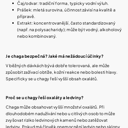
Čaj/odvar: tradiční forma, typicky vodní výluh.
Prášek: mletá surovina, účinnost závisí na kvalitě a
přípravě.
Extrakt: koncentrovanější, často standardizovaný
(např. na polysacharidy); může být vodný, alkoholový
nebo kombinovaný.
Je chaga bezpečná? Jaké má nežádoucí účinky?
V běžných dávkách bývá dobře tolerovaná, ale může
způsobit zažívací obtíže, kožní reakce nebo bolesti hlavy.
Specificky se u chagy řeší vyšší obsah oxalátů.
Proč se u chagy řeší oxaláty a ledviny?
Chaga může obsahovat vyšší množství oxalátů. Při
dlouhodobém nadužívání nebo u citlivých osob to může
zvyšovat riziko ledvinových kamenů nebo zatěžovat
ledviny. Pokud má člověk onemocnění ledvin nebo sklony