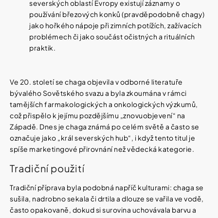
severských oblastí Evropy existují záznamy o
používání březových konků (pravděpodobně chagy)
jako hořkého nápoje při zimních potížích, zažívacích
problémech či jako součást očistných a rituálních
praktik.
Ve 20. století se chaga objevila v odborné literatuře
bývalého Sovětského svazu a byla zkoumána v rámci
tamějších farmakologických a onkologických výzkumů,
což přispělo k jejímu pozdějšímu „znovuobjevení“ na
Západě. Dnes je chaga známá po celém světě a často se
označuje jako „král severských hub“, i když tento titul je
spíše marketingové přirovnání než vědecká kategorie.
Tradiční použití
Tradiční příprava byla podobná napříč kulturami: chaga se
sušila, nadrobno sekala či drtila a dlouze se vařila ve vodě,
často opakovaně, dokud si surovina uchovávala barvu a