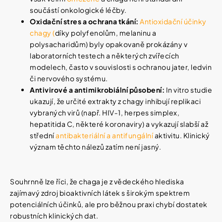
součástí onkologické léčby.
Oxidační stres a ochrana tkání:
Antioxidační účinky
chagy
(
díky polyfenolům, melaninu a
polysacharidům) byly opakovaně prokázány v
laboratorních testech a některých zvířecích
modelech, často v souvislosti s ochranou jater, ledvin
či nervového systému.
Antivirové a antimikrobiální působení:
In vitro studie
ukazují, že určité extrakty z chagy inhibují replikaci
vybraných virů (např. HIV‑1, herpes simplex,
hepatitida C, některé koronaviry) a vykazují slabší až
střední
antibakteriální a antifungální
aktivitu. Klinický
význam těchto nálezů zatím není jasný.
Souhrnně lze říci, že chaga je z vědeckého hlediska
zajímavý zdroj bioaktivních látek s širokým spektrem
potenciálních účinků, ale pro běžnou praxi chybí dostatek
robustních klinických dat.