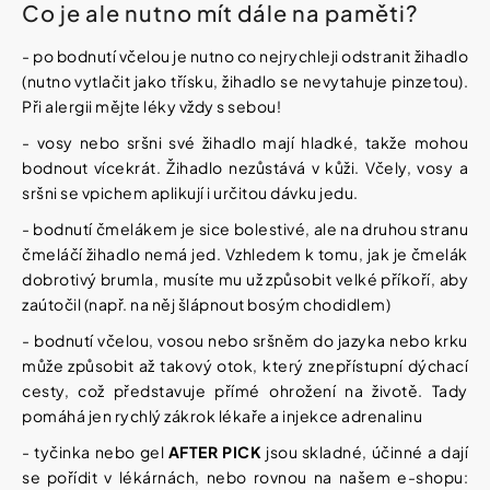
Co je ale nutno mít dále na paměti?
- po bodnutí včelou je nutno co nejrychleji odstranit žihadlo
(nutno vytlačit jako třísku, žihadlo se nevytahuje pinzetou).
Při alergii mějte léky vždy s sebou!
- vosy nebo sršni své žihadlo mají hladké, takže mohou
bodnout vícekrát. Žihadlo nezůstává v kůži. Včely, vosy a
sršni se vpichem aplikují i určitou dávku jedu.
- bodnutí čmelákem je sice bolestivé, ale na druhou stranu
čmeláčí žihadlo nemá jed. Vzhledem k tomu, jak je čmelák
dobrotivý brumla, musíte mu už způsobit velké příkoří, aby
zaútočil (např. na něj šlápnout bosým chodidlem)
- bodnutí včelou, vosou nebo sršněm do jazyka nebo krku
může způsobit až takový otok, který znepřístupní dýchací
cesty, což představuje přímé ohrožení na životě. Tady
pomáhá jen rychlý zákrok lékaře a injekce adrenalinu
- tyčinka nebo gel
AFTER PICK
jsou skladné, účinné a dají
se pořídit v lékárnách, nebo rovnou na našem e-shopu: