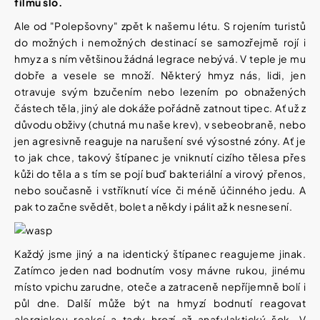
filmu šlo.
í
t
Kosmetika
Ale od "Polepšovny" zpět k našemu létu. S rojením turistů
?
do možných i nemožných destinací se samozřejmě rojí i
hmyz a s ním většinou žádná legrace nebývá. V teple je mu
Kosmetické
pomůcky
dobře a vesele se množí. Některý hmyz nás, lidi, jen
otravuje svým bzučením nebo lezením po obnažených
částech těla, jiný ale dokáže pořádně zatnout tipec. Ať už z
HLEDAT
Zdravotnické
důvodu obživy (chutná mu naše krev), v sebeobraně, nebo
prostředky
jen agresivně reaguje na narušení své výsostné zóny. Ať je
to jak chce, takový štípanec je vniknutí cizího tělesa přes
Péče
D
kůži do těla a s tím se pojí buď bakteriální a virový přenos,
o
o
nebo současně i vstříknutí více či méně účinného jedu. A
děti
p
pak to začne svědět, bolet a někdy i pálit až k nesnesení.
o
r
Domácnost
u
č
Každý jsme jiný a na identický štípanec reagujeme jinak.
u
Zatímco jeden nad bodnutím vosy mávne rukou, jinému
Pro
j
koho
místo vpichu zarudne, oteče a zatraceně nepříjemně bolí i
e
půl dne. Další může být na hmyzí bodnutí reagovat
m
e
alergickou reakcí a tady hrozí až anafylaktický šok. V