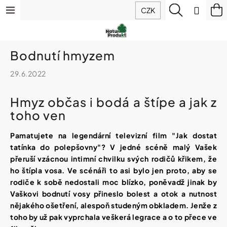
K
Přejít
Menu
Hledat
N
Přihlá
CZK
o
na
š
Zpět
Zpět
ko
obsah
Výhodné
í
balíčky
k
C
Bodnutí hmyzem
Doplňky
o
stravy
p
29.6.2022
o
t
Hořčík
Hmyz občas i bodá a štípe a jak z
IQ
ř
toho ven
Mag
e
(magnesium)
b
Pamatujete na legendární televizní film "Jak dostat
u
tatínka do polepšovny"? V jedné scéně malý Vašek
Sirupy
j
z
přeruší vzácnou intimní chvilku svých rodičů křikem, že
e
ovoce
ho štípla vosa. Ve scénáři to asi bylo jen proto, aby se
t
a
rodiče k sobě nedostali moc blízko, poněvadž jinak by
bylin
e
Vaškovi bodnutí vosy přineslo bolest a otok a nutnost
n
nějakého ošetření, alespoň studeným obkladem. Jenže z
a
Potraviny
toho by už pak vyprchala veškerá legrace a o to přece ve
j