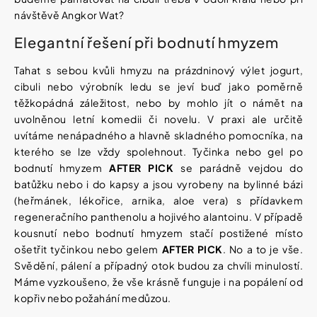
návštěvě Angkor Wat?
Elegantní řešení při bodnutí hmyzem
Tahat s sebou kvůli hmyzu na prázdninový výlet jogurt,
cibuli nebo výrobník ledu se jeví buď jako poměrně
těžkopádná záležitost, nebo by mohlo jít o námět na
uvolněnou letní komedii či novelu. V praxi ale určitě
uvítáme nenápadného a hlavně skladného pomocníka, na
kterého se lze vždy spolehnout. Tyčinka nebo gel po
bodnutí hmyzem
AFTER PICK
se parádně vejdou do
batůžku nebo i do kapsy a jsou vyrobeny na bylinné bázi
(heřmánek, lékořice, arnika, aloe vera) s přídavkem
regeneračního panthenolu a hojivého alantoinu. V případě
kousnutí nebo bodnutí hmyzem stačí postižené místo
ošetřit tyčinkou nebo gelem
AFTER PICK
. No a to je vše.
Svědění, pálení a případný otok budou za chvíli minulostí.
Máme vyzkoušeno, že vše krásně funguje i na popálení od
kopřiv nebo požahání medůzou.