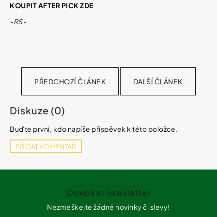
KOUPIT AFTER PICK ZDE
-RS-
PŘEDCHOZÍ ČLÁNEK
DALŠÍ ČLÁNEK
Diskuze (0)
Buďte první, kdo napíše příspěvek k této položce.
PŘIDAT KOMENTÁŘ
Z
á
Odebírat newsletter
p
a
Nezmeškejte žádné novinky či slevy!
t